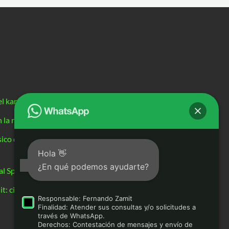
el karting de competición con nuestro evento exclusivo
 la resistencia de 26 horas de Los Santos de La Humosa
ico de un Piloto de Karting: Clave para el Rendimiento
Hola 👋
¿En qué podemos ayudarte?
l Sprint Series de Karting?
it: circuito de karting principal de nuestra agrupación
Responsable: Fernando Zamit
Finalidad: Atender sus consultas y/o solicitudes a
través de WhatsApp.
Derechos: Contestación de mensajes y envío de