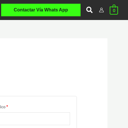
Obligatorio
Buscar
Contactar Vía Whats App
0
nico
*