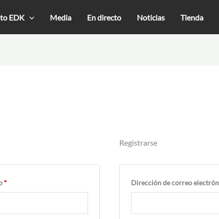
Obligatorio
to EDK
Media
En directo
Noticias
Tienda
Registrarse
co
*
Dirección de correo electró