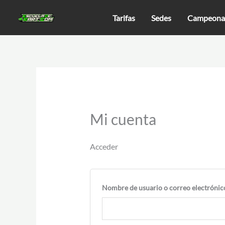
Ir
Obligatorio
Tarifas
Sedes
Campeona
al
contenido
Mi cuenta
Acceder
Nombre de usuario o correo electróni